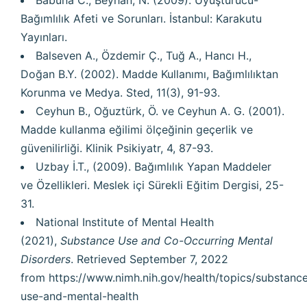
Babuna C., Beyhan, N. (2009). Uyuşturucu-
Bağımlılık Afeti ve Sorunları. İstanbul: Karakutu
Yayınları.
Balseven A., Özdemir Ç., Tuğ A., Hancı H.,
Doğan B.Y. (2002). Madde Kullanımı, Bağımlılıktan
Korunma ve Medya. Sted, 11(3), 91-93.
Ceyhun B., Oğuztürk, Ö. ve Ceyhun A. G. (2001).
Madde kullanma eğilimi ölçeğinin geçerlik ve
güvenilirliği. Klinik Psikiyatr, 4, 87-93.
Uzbay İ.T., (2009). Bağımlılık Yapan Maddeler
ve Özellikleri. Meslek içi Sürekli Eğitim Dergisi, 25-
31.
National Institute of Mental Health
(2021),
Substance Use and Co-Occurring Mental
Disorders
. Retrieved September 7, 2022
from
https://www.nimh.nih.gov/health/topics/substanc
use-and-mental-health