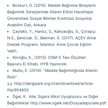
Bozkurt, O. (2015). Madde Bağımlısı Bireylerin
Bağımlılık Süreçlerinde Ailenin Etkisi Hacettepe
Üniversitesi Sosyal Bilimler Enstitüsü Sosyoloji
Anabilim Dalı, Ankara
Çaylaklı, Y., Hanöz, S., Kahyaoğlu, S., Çorapçı.
N.S., Şenocak. D., Bekman. S. (2017). AÇEV Anne
Destek Programı. İstanbul: Anne Çocuk Eğitim
Vakfı.
Köroğlu, E., (2013). DSM-5 Tanı Ölçütleri
Başvuru El Kitabı. HYB Yayıncılık.
Mutlu, E. (2014). ‘'Madde Bağımlılığında Ailenin
Rolü''
y.y.
http://dergipark.org.tr/en/download/article-
file/954850
Ögel, K. Aile, Sigara Alkol Uyuşturucu ve Diğer
Bağımlılıklar
http://www.ogelk.net/Dosyadepo/aile.pdf
.